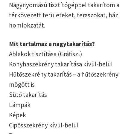
Nagynyomású tisztítógéppel takarítom a
térkövezett területeket, teraszokat, ház
homlokzatát.
Mit tartalmaz a nagytakarítás?
Ablakok tisztítása (Grátisz!)
Konyhaszekrény takarítása kívül-belül
Hűtőszekrény takarítás – a hűtőszekrény
mögött is
Sütő takarítás
Lámpák
Képek
Cipősszekrény kívül-belül