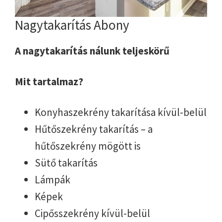
Nagytakarítás Abony
A nagytakarítás nálunk teljeskörű
Mit tartalmaz?
Konyhaszekrény takarítása kívül-belül
Hűtőszekrény takarítás – a
hűtőszekrény mögött is
Sütő takarítás
Lámpák
Képek
Cipősszekrény kívül-belül