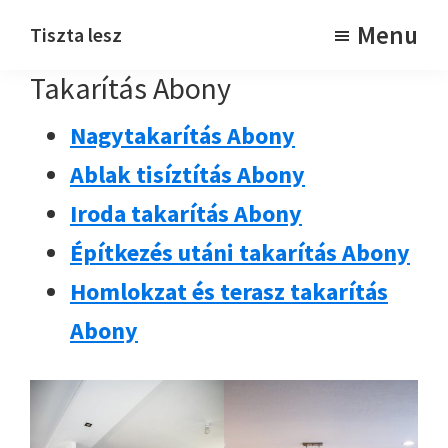
Skip
Skip
Menu
Tiszta lesz
to
to
Takarítjuk
Takarítás Abony
main
footer
content
Nagytakarítás Abony
Ablak tisíztítás Abony
Iroda takarítás Abony
Építkezés utáni takarítás Abony
Homlokzat és terasz takarítás
Abony