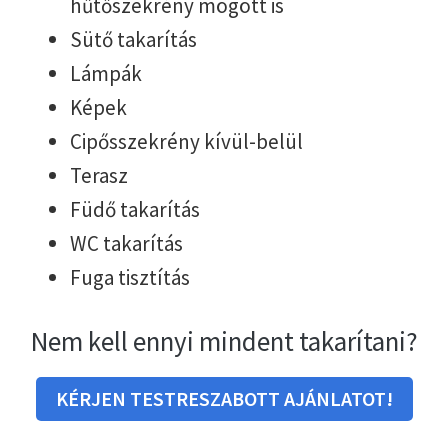
hűtőszekrény mögött is
Sütő takarítás
Lámpák
Képek
Cipősszekrény kívül-belül
Terasz
Füdő takarítás
WC takarítás
Fuga tisztítás
Nem kell ennyi mindent takarítani?
KÉRJEN TESTRESZABOTT AJÁNLATOT!