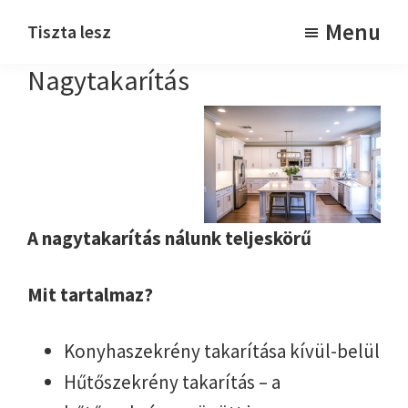
Skip
Skip
Menu
Tiszta lesz
to
to
Takarítjuk
Nagytakarítás
main
footer
content
A nagytakarítás nálunk teljeskörű
Mit tartalmaz?
Konyhaszekrény takarítása kívül-belül
Hűtőszekrény takarítás – a