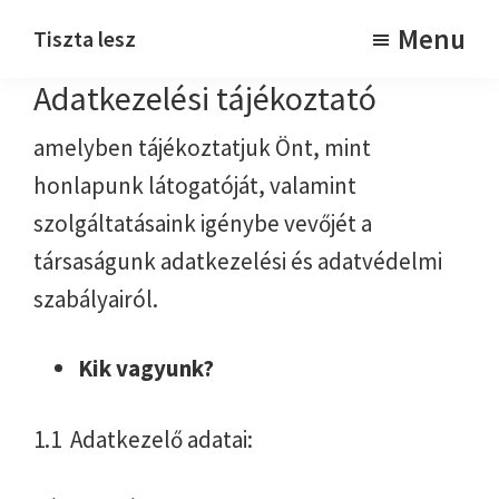
Skip
Skip
Menu
Tiszta lesz
to
to
Takarítjuk
Adatkezelési tájékoztató
main
footer
content
amelyben tájékoztatjuk Önt, mint
honlapunk látogatóját, valamint
szolgáltatásaink igénybe vevőjét a
társaságunk adatkezelési és adatvédelmi
szabályairól.
Kik vagyunk?
1.1 Adatkezelő adatai: