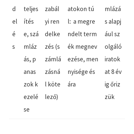
d
teljes
zabál
atokon tú
mlázá
el
ítés
yi ren
l: a megre
s alapj
é
e, szá
delke
ndelt term
ául sz
s
mláz
zés (s
ék megnev
olgáló
ás, p
zámlá
ezése, men
iratok
anas
zásná
nyisége és
at 8 év
zok k
l köte
ára
ig őriz
ezelé
lező)
zük
se