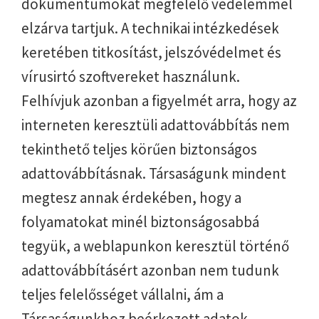
dokumentumokat megfelelő védelemmel
elzárva tartjuk. A technikai intézkedések
keretében titkosítást, jelszóvédelmet és
vírusirtó szoftvereket használunk.
Felhívjuk azonban a figyelmét arra, hogy az
interneten keresztüli adattovábbítás nem
tekinthető teljes körűen biztonságos
adattovábbításnak. Társaságunk mindent
megtesz annak érdekében, hogy a
folyamatokat minél biztonságosabbá
tegyük, a weblapunkon keresztül történő
adattovábbításért azonban nem tudunk
teljes felelősséget vállalni, ám a
Társaságunkhoz beérkezett adatok