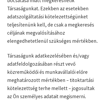
bocsátása miatt megkereshetik
Társaságunkat. Ezekben az esetekben
adatszolgáltatási kötelezettségünket
teljesítenünk kell, de csak a megkeresés
céljának megvalósításához
elengedhetetlenül szükséges mértékben.
Társaságunk adatkezelésében és/vagy
adatfeldolgozásában részt vevő
közreműködői és munkavállalói előre
meghatározott mértékben – titoktartási
kötelezettség terhe mellett – jogosultak
az Ön személyes adatait megismerni.