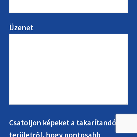
Üzenet
Csatoljon képeket a takarítandó
területről, hogy pontosabb