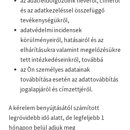
az adatfeldolgozóink nevéről, címéről
és az adatkezeléssel összefüggő
tevékenységükről,
adatvédelmi incidensek
körülményeiről, hatásairól és az
elhárításukra valamint megelőzésükre
tett intézkedéseinkről, továbbá
az Ön személyes adatainak
továbbítása esetén az adattovábbítás
jogalapjáról és címzettjéről.
A kérelem benyújtásától számított
legrövidebb idő alatt, de legfeljebb 1
hónapon belül adjuk meg