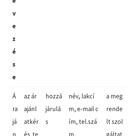
e
v
e
z
é
s
e
Á
az ár
hozzá
név, lakcí
a meg
ra
ajánl
járulá
m, e-mail c
rende
já
atkér
s
ím, tel.szá
lt szol
n
és te
m
gáltat