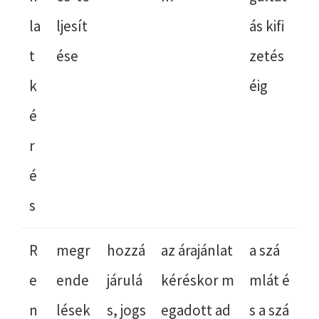
la
ljesít
ás kifi
t
ése
zetés
k
éig
é
r
é
s
R
megr
hozzá
az árajánlat
a szá
e
ende
járulá
kéréskor m
mlát é
n
lések
s, jogs
egadott ad
s a szá