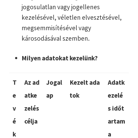
jogosulatlan vagy jogellenes
kezelésével, véletlen elvesztésével,
megsemmisítésével vagy
károsodásával szemben.
Milyen adatokat kezelünk?
T
Az ad
Jogal
Kezelt ada
Adatk
e
atke
ap
tok
ezelé
v
zelés
s időt
é
célja
artam
k
a