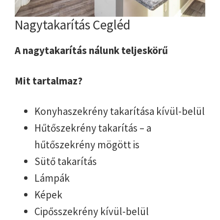
Nagytakarítás Cegléd
A nagytakarítás nálunk teljeskörű
Mit tartalmaz?
Konyhaszekrény takarítása kívül-belül
Hűtőszekrény takarítás – a
hűtőszekrény mögött is
Sütő takarítás
Lámpák
Képek
Cipősszekrény kívül-belül