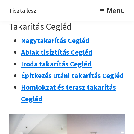
Skip
Skip
Menu
Tiszta lesz
to
to
Takarítjuk
Takarítás Cegléd
main
footer
content
Nagytakarítás Cegléd
Ablak tisíztítás Cegléd
Iroda takarítás Cegléd
Építkezés utáni takarítás Cegléd
Homlokzat és terasz takarítás
Cegléd