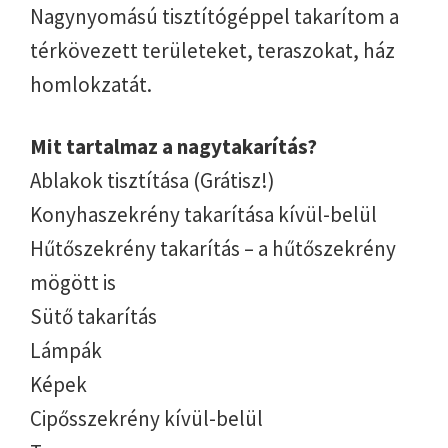
Nagynyomású tisztítógéppel takarítom a
térkövezett területeket, teraszokat, ház
homlokzatát.
Mit tartalmaz a nagytakarítás?
Ablakok tisztítása (Grátisz!)
Konyhaszekrény takarítása kívül-belül
Hűtőszekrény takarítás – a hűtőszekrény
mögött is
Sütő takarítás
Lámpák
Képek
Cipősszekrény kívül-belül