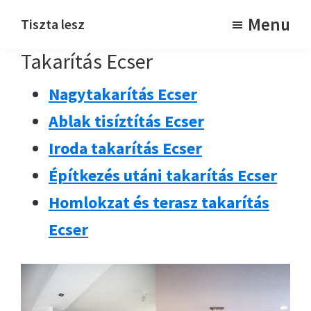
Skip
Skip
Menu
Tiszta lesz
to
to
Takarítjuk
Takarítás Ecser
main
footer
content
Nagytakarítás Ecser
Ablak tisíztítás Ecser
Iroda takarítás Ecser
Építkezés utáni takarítás Ecser
Homlokzat és terasz takarítás
Ecser