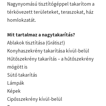
Nagynyomású tisztítógéppel takarítom a
térkövezett területeket, teraszokat, ház
homlokzatát.
Mit tartalmaz a nagytakarítás?
Ablakok tisztítása (Grátisz!)
Konyhaszekrény takarítása kívül-belül
Hűtőszekrény takarítás – a hűtőszekrény
mögött is
Sütő takarítás
Lámpák
Képek
Cipősszekrény kívül-belül