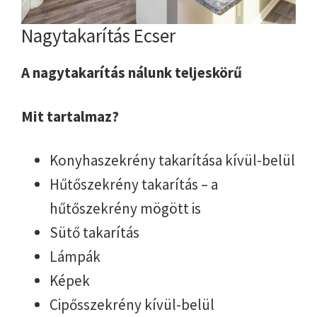
Nagytakarítás Ecser
A nagytakarítás nálunk teljeskörű
Mit tartalmaz?
Konyhaszekrény takarítása kívül-belül
Hűtőszekrény takarítás – a
hűtőszekrény mögött is
Sütő takarítás
Lámpák
Képek
Cipősszekrény kívül-belül