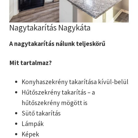
Nagytakarítás Nagykáta
A nagytakarítás nálunk teljeskörű
Mit tartalmaz?
Konyhaszekrény takarítása kívül-belül
Hűtőszekrény takarítás – a
hűtőszekrény mögött is
Sütő takarítás
Lámpák
Képek