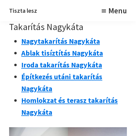
Skip
Skip
Menu
Tiszta lesz
to
to
Takarítjuk
Takarítás Nagykáta
main
footer
content
Nagytakarítás Nagykáta
Ablak tisíztítás Nagykáta
Iroda takarítás Nagykáta
Építkezés utáni takarítás
Nagykáta
Homlokzat és terasz takarítás
Nagykáta