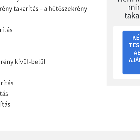
mi
ény takarítás – a hűtőszekrény
taka
rítás
KÉ
TES
A
AJÁ
rény kívül-belül
rítás
tás
ítás