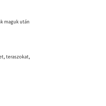
ták maguk után
.
t, teraszokat,