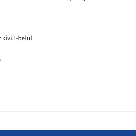
 kívül-belül
s