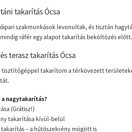
táni takarítás Ócsa
tőipari szakmunkások levonultak, és tisztán hagy
, mindig ráfér egy alapot takarítás beköltözés előtt
s terasz takarítás Ócsa
isztítógéppel takarítom a térkövezett területeke
tát.
 a nagytakarítás?
ása (Grátisz!)
y takarítása kívül-belül
takarítás – a hűtőszekrény mögött is