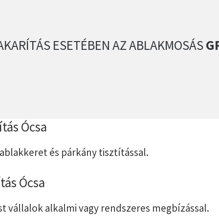
AKARÍTÁS ESETÉBEN AZ ABLAKMOSÁS
GR
títás Ócsa
 ablakkeret és párkány tisztítással.
ítás Ócsa
st vállalok alkalmi vagy rendszeres megbízással.