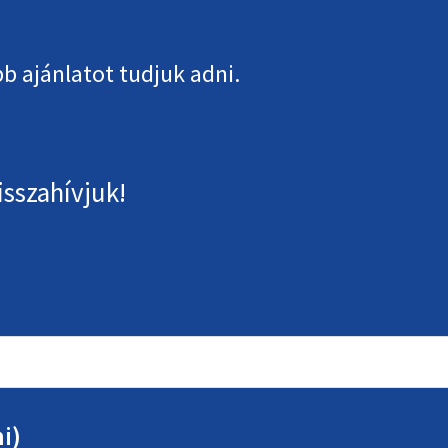
b ajánlatot tudjuk adni.
isszahívjuk!
i)