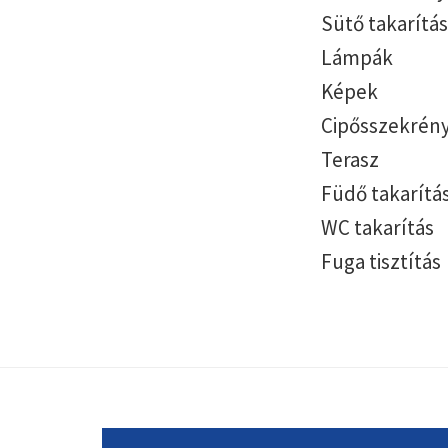
Sütő takarítás
Lámpák
Képek
Cipősszekrény
Terasz
Füdő takarítá
WC takarítás
Fuga tisztítás
Footer