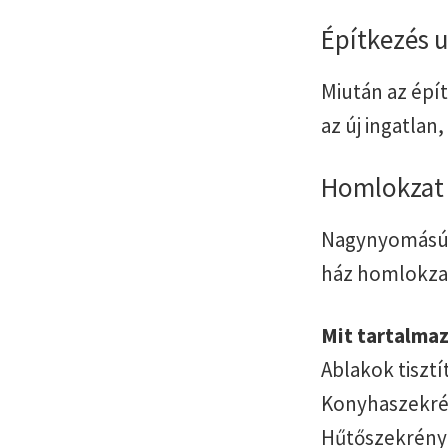
Építkezés u
Miután az épí
az új ingatlan
Homlokzat é
Nagynyomású t
ház homlokza
Mit tartalmaz
Ablakok tisztít
Konyhaszekrén
Hűtőszekrény 