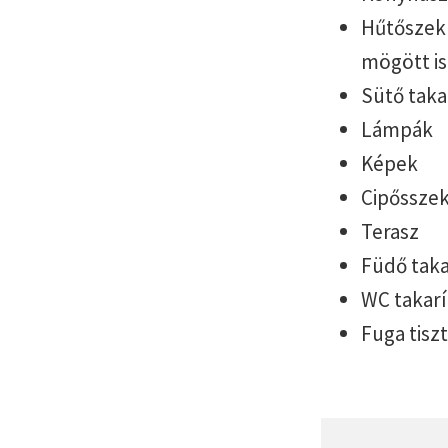
Hűtőszekr
mögött is
Sütő taka
Lámpák
Képek
Cipősszek
Terasz
Füdő taka
WC takarí
Fuga tiszt