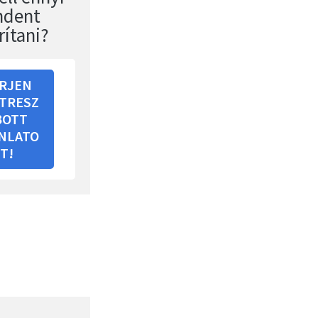
ndent
rítani?
RJEN
TRESZ
BOTT
NLATO
T!