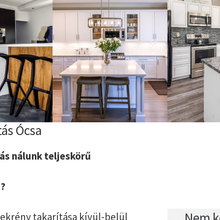
tás Ócsa
ás nálunk teljeskörű
z?
Nem ke
krény takarítása kívül-belül