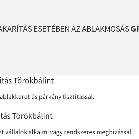
AKARÍTÁS ESETÉBEN AZ ABLAKMOSÁS
GR
títás Törökbálint
 ablakkeret és párkány tisztítással.
ítás Törökbálint
st vállalok alkalmi vagy rendszeres megbízással.