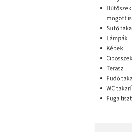
Hűtőszekr
mögött is
Sütő taka
Lámpák
Képek
Cipősszek
Terasz
Füdő taka
WC takarí
Fuga tiszt