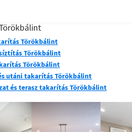
 Törökbálint
arítás Törökbálint
síztítás Törökbálint
karítás Törökbálint
s utáni takarítás Törökbálint
at és terasz takarítás Törökbálint