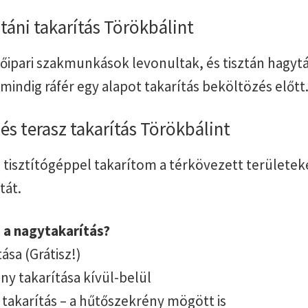
táni takarítás Törökbálint
tőipari szakmunkások levonultak, és tisztán hagy
, mindig ráfér egy alapot takarítás beköltözés előtt
s terasz takarítás Törökbálint
isztítógéppel takarítom a térkövezett területeke
tát.
 a nagytakarítás?
ása (Grátisz!)
y takarítása kívül-belül
takarítás – a hűtőszekrény mögött is