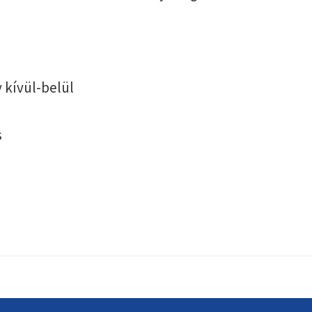
 kívül-belül
s