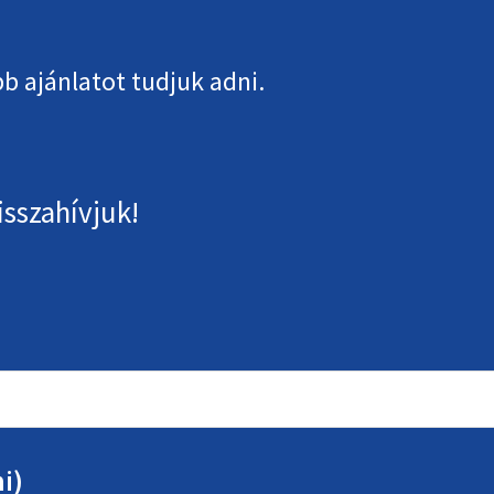
b ajánlatot tudjuk adni.
isszahívjuk!
i)