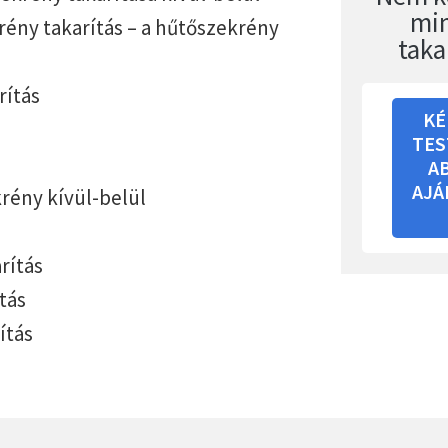
mi
ény takarítás – a hűtőszekrény
taka
rítás
KÉ
TES
A
AJÁ
rény kívül-belül
rítás
tás
ítás