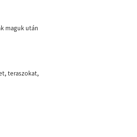
ták maguk után
.
t, teraszokat,