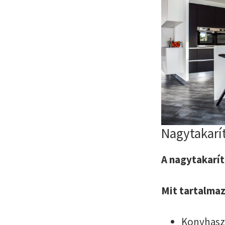
Nagytakarí
A nagytakarít
Mit tartalma
Konyhasze