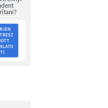
ndent
rítani?
RJEN
TRESZ
BOTT
NLATO
T!