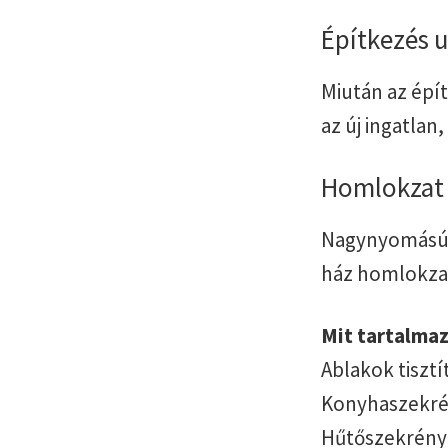
Építkezés u
Miután az épí
az új ingatlan
Homlokzat é
Nagynyomású t
ház homlokza
Mit tartalmaz
Ablakok tisztít
Konyhaszekrén
Hűtőszekrény 