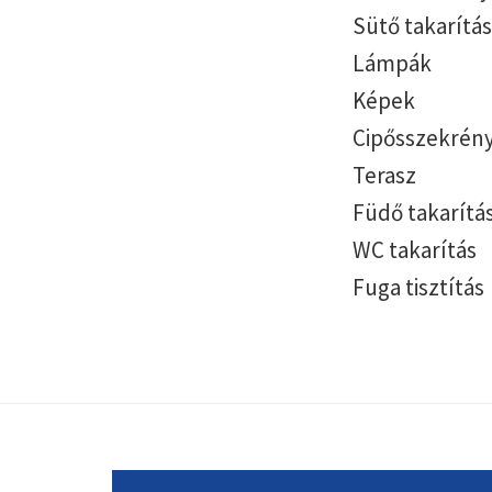
Sütő takarítás
Lámpák
Képek
Cipősszekrény
Terasz
Füdő takarítá
WC takarítás
Fuga tisztítás
Footer