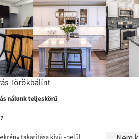
tás Törökbálint
ás nálunk teljeskörű
z?
Nem ke
krény takarítása kívül-belül