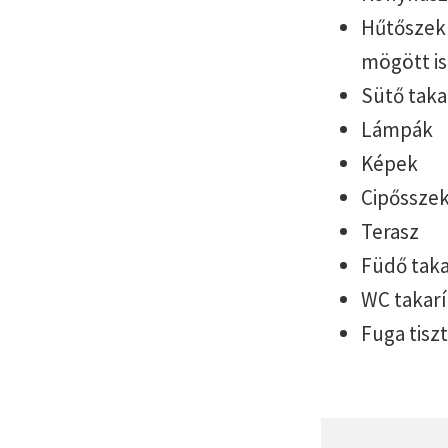
Hűtőszekr
mögött is
Sütő taka
Lámpák
Képek
Cipősszek
Terasz
Füdő taka
WC takarí
Fuga tiszt