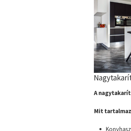
Nagytakarí
A nagytakarít
Mit tartalma
Konyhasze