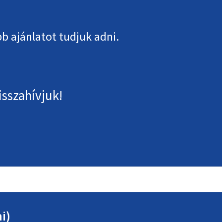
b ajánlatot tudjuk adni.
isszahívjuk!
i)