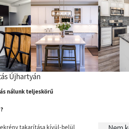
tás Újhartyán
ás nálunk teljeskörű
z?
Nem ke
krény takarítása kívül-belül