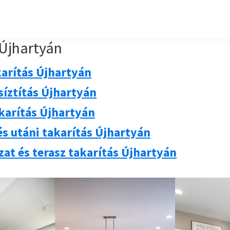
 Újhartyán
arítás Újhartyán
síztítás Újhartyán
akarítás Újhartyán
s utáni takarítás Újhartyán
at és terasz takarítás Újhartyán