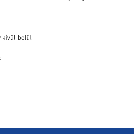
 kívül-belül
s