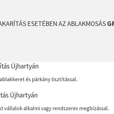
AKARÍTÁS ESETÉBEN AZ ABLAKMOSÁS
GR
títás Újhartyán
 ablakkeret és párkány tisztítással.
ítás Újhartyán
st vállalok alkalmi vagy rendszeres megbízással.