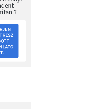
ndent
rítani?
RJEN
TRESZ
BOTT
NLATO
T!