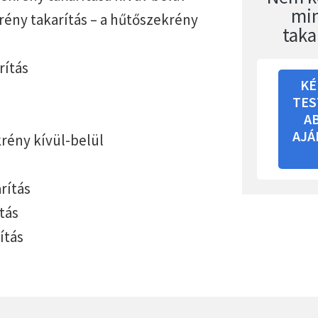
mi
ény takarítás – a hűtőszekrény
taka
rítás
KÉ
TES
A
AJÁ
rény kívül-belül
rítás
tás
ítás