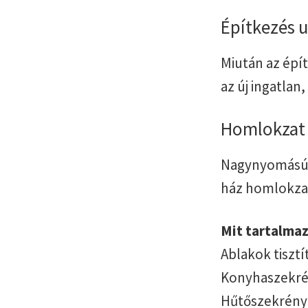
Építkezés u
Miután az épí
az új ingatlan
Homlokzat é
Nagynyomású t
ház homlokza
Mit tartalmaz
Ablakok tisztít
Konyhaszekrén
Hűtőszekrény 