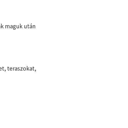
ták maguk után
.
t, teraszokat,