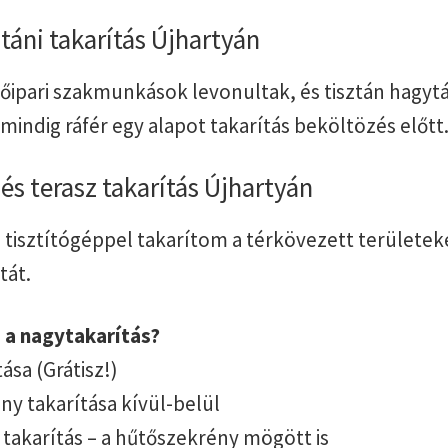
táni takarítás Újhartyán
tőipari szakmunkások levonultak, és tisztán hagy
, mindig ráfér egy alapot takarítás beköltözés előtt
s terasz takarítás Újhartyán
isztítógéppel takarítom a térkövezett területeke
tát.
 a nagytakarítás?
ása (Grátisz!)
y takarítása kívül-belül
takarítás – a hűtőszekrény mögött is