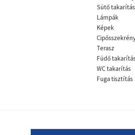
Sütő takarítás
Lámpák
Képek
Cipősszekrény
Terasz
Füdő takarítá
WC takarítás
Fuga tisztítás
Footer